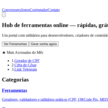
Conversores
Jogos
Conjugador
Contato
Hub de ferramentas online — rápidas, grát
Um portal com utilitários para desenvolvedores, criadores de conteúd
Ver Ferramentas
Gerar senha agora
🔥 Mais Acessadas do Mês
1.
Gerador de CPF
2.
Cifra de César
3.
Link Telegram
Categorias
Ferramentas
Geradores, validadores e utilitários práticos (CPF, QRCode Pix, MD5,