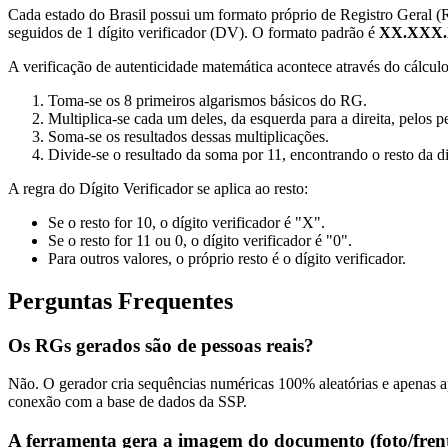
Cada estado do Brasil possui um formato próprio de Registro Geral 
seguidos de 1 dígito verificador (DV). O formato padrão é
XX.XXX
A verificação de autenticidade matemática acontece através do cálcul
Toma-se os 8 primeiros algarismos básicos do RG.
Multiplica-se cada um deles, da esquerda para a direita, pelos pe
Soma-se os resultados dessas multiplicações.
Divide-se o resultado da soma por 11, encontrando o resto da di
A regra do Dígito Verificador se aplica ao resto:
Se o resto for 10, o dígito verificador é "X".
Se o resto for 11 ou 0, o dígito verificador é "0".
Para outros valores, o próprio resto é o dígito verificador.
Perguntas Frequentes
Os RGs gerados são de pessoas reais?
Não. O gerador cria sequências numéricas 100% aleatórias e apenas apl
conexão com a base de dados da SSP.
A ferramenta gera a imagem do documento (foto/frent