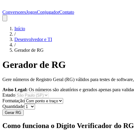
Conversores
Jogos
Conjugador
Contato
Início
/
Desenvolvedor e TI
/
Gerador de RG
Gerador de RG
Gere números de Registro Geral (RG) válidos para testes de software,
Aviso Legal:
Os números são aleatórios e gerados apenas para valid
Estado
Formatação
Quantidade
Gerar RG
Como funciona o Dígito Verificador do RG