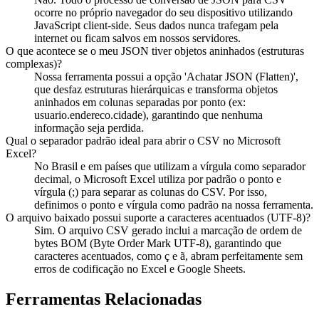
ocorre no próprio navegador do seu dispositivo utilizando
JavaScript client-side. Seus dados nunca trafegam pela
internet ou ficam salvos em nossos servidores.
O que acontece se o meu JSON tiver objetos aninhados (estruturas
complexas)?
Nossa ferramenta possui a opção 'Achatar JSON (Flatten)',
que desfaz estruturas hierárquicas e transforma objetos
aninhados em colunas separadas por ponto (ex:
usuario.endereco.cidade), garantindo que nenhuma
informação seja perdida.
Qual o separador padrão ideal para abrir o CSV no Microsoft
Excel?
No Brasil e em países que utilizam a vírgula como separador
decimal, o Microsoft Excel utiliza por padrão o ponto e
vírgula (;) para separar as colunas do CSV. Por isso,
definimos o ponto e vírgula como padrão na nossa ferramenta.
O arquivo baixado possui suporte a caracteres acentuados (UTF-8)?
Sim. O arquivo CSV gerado inclui a marcação de ordem de
bytes BOM (Byte Order Mark UTF-8), garantindo que
caracteres acentuados, como ç e ã, abram perfeitamente sem
erros de codificação no Excel e Google Sheets.
Ferramentas Relacionadas