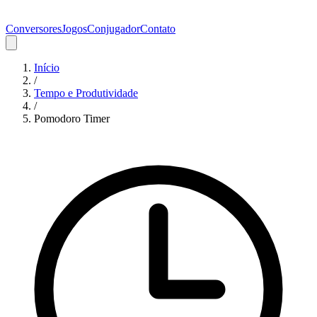
Conversores
Jogos
Conjugador
Contato
Início
/
Tempo e Produtividade
/
Pomodoro Timer